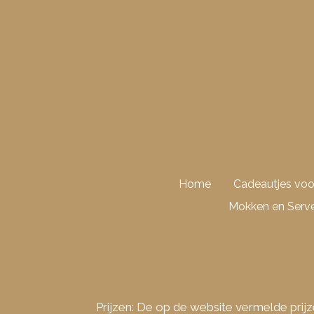
Ga
direct
naar
de
hoofdinhoud
Home
Cadeautjes vo
Mokken en Serve
Prijzen: De op de website vermelde prijz