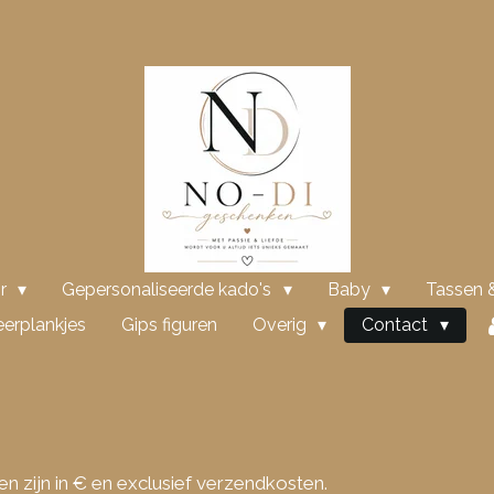
or
Gepersonaliseerde kado's
Baby
Tassen &
erplankjes
Gips figuren
Overig
Contact
en zijn in € en exclusief verzendkosten.