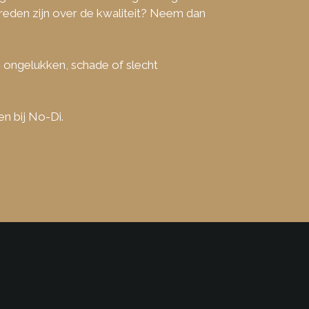
reden zijn over de kwaliteit? Neem dan
e ongelukken, schade of slecht
n bij No-Di.