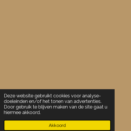
8
9
4
7
3
6
8
4
2
1
1
s
t
e
Deze website gebruikt cookies voor analyse-
doeleinden en/of het tonen van advertenties.
r
Door gebruik te blijven maken van de site gaat u
r
hiermee akkoord.
e
n
Akkoord