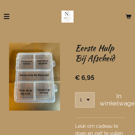
Ga
direct
naar
de
hoofdinhoud
Eerste Hulp
Bij Afscheid
€ 6,95
In
winkelwage
Leuk om cadeau te
doen en zelf te vullen