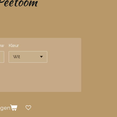
Peetoom
uw
Kleur
agen