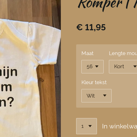
Romper | 
€ 11,95
Maat
Lengte mo
Kleur tekst
In winkelw