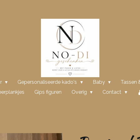
or
Gepersonaliseerde kado's
Baby
Tassen &
erplankjes
Gips figuren
Overig
Contact