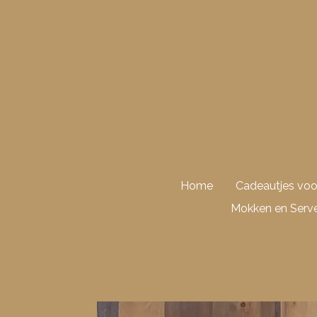
Ga
direct
naar
de
hoofdinhoud
Home
Cadeautjes vo
Mokken en Serve