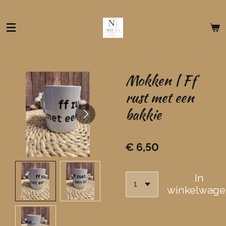
Ga
direct
naar
de
hoofdinhoud
Mokken | Ff
rust met een
bakkie
€ 6,50
In
winkelwage