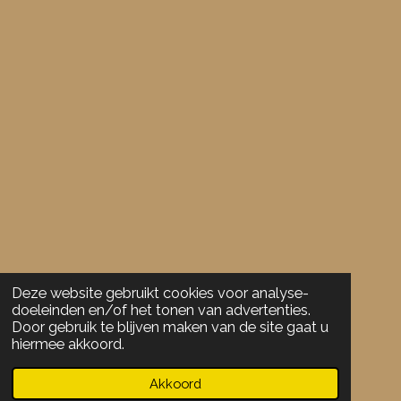
9
4
7
3
6
8
4
2
1
1
s
t
e
r
Deze website gebruikt cookies voor analyse-
r
doeleinden en/of het tonen van advertenties.
e
Door gebruik te blijven maken van de site gaat u
hiermee akkoord.
n
Akkoord