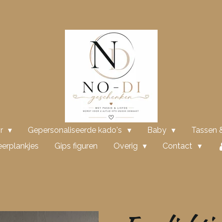
or
Gepersonaliseerde kado's
Baby
Tassen &
erplankjes
Gips figuren
Overig
Contact