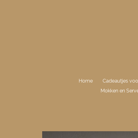
Ga
direct
naar
de
hoofdinhoud
Home
Cadeautjes vo
Mokken en Serve