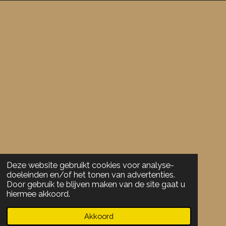
:
r
r
r
r
3
e
e
e
e
.
5
n
n
n
n
7
8
9
4
7
3
6
8
4
2
Deze website gebruikt cookies voor analyse-
doeleinden en/of het tonen van advertenties.
1
Door gebruik te blijven maken van de site gaat u
1
hiermee akkoord.
s
t
Akkoord
e