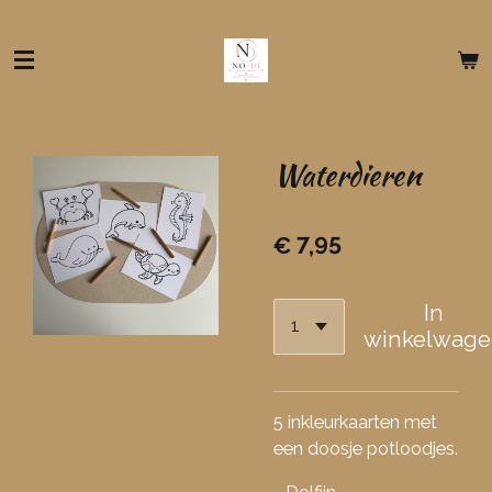
Ga
direct
naar
de
hoofdinhoud
Waterdieren
€ 7,95
In
winkelwage
5 inkleurkaarten met
een doosje potloodjes.