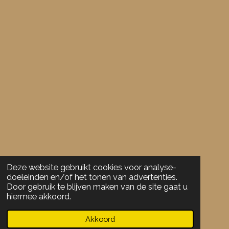
:
r
r
r
r
3
e
e
e
e
.
5
n
n
n
n
7
8
9
4
7
3
6
8
4
2
Deze website gebruikt cookies voor analyse-
1
doeleinden en/of het tonen van advertenties.
1
Door gebruik te blijven maken van de site gaat u
hiermee akkoord.
s
t
Akkoord
e