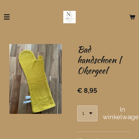
Ga
direct
naar
de
hoofdinhoud
Bad
handschoen |
Okergeel
€ 8,95
In
winkelwage