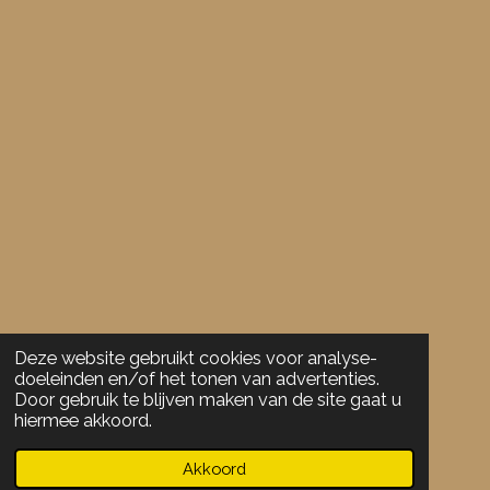
8
9
4
7
3
6
8
4
2
1
1
s
t
Deze website gebruikt cookies voor analyse-
e
doeleinden en/of het tonen van advertenties.
r
Door gebruik te blijven maken van de site gaat u
r
hiermee akkoord.
e
Akkoord
n