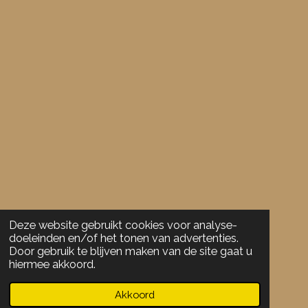
8
9
4
7
3
6
8
4
2
1
1
s
t
Deze website gebruikt cookies voor analyse-
e
doeleinden en/of het tonen van advertenties.
r
Door gebruik te blijven maken van de site gaat u
r
hiermee akkoord.
e
Akkoord
n