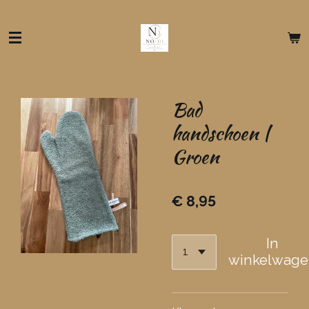
Ga
direct
naar
de
hoofdinhoud
Bad
handschoen |
Groen
€ 8,95
In
winkelwage