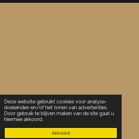
r
r
r
r
r
:
r
r
r
r
3
e
e
e
e
.
5
n
n
n
n
7
8
9
4
7
3
6
8
4
Deze website gebruikt cookies voor analyse-
2
doeleinden en/of het tonen van advertenties.
1
Door gebruik te blijven maken van de site gaat u
1
hiermee akkoord.
s
t
Akkoord