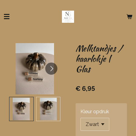
Ga
direct
naar
de
hoofdinhoud
Melktandjes /
haarlokje |
Glas
€ 6,95
Kleur opdruk