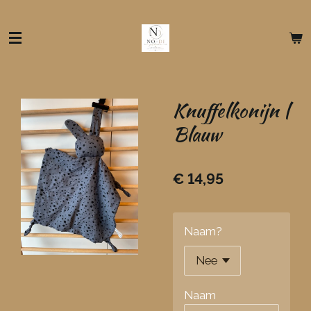
Ga
direct
naar
de
hoofdinhoud
Knuffelkonijn |
Blauw
€ 14,95
Naam?
Naam