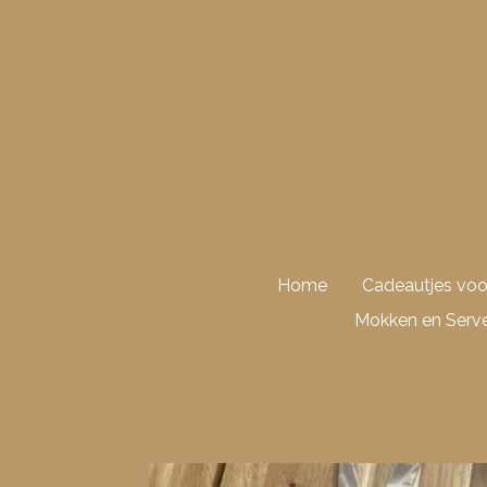
Ga
direct
naar
de
hoofdinhoud
Home
Cadeautjes vo
Mokken en Serve