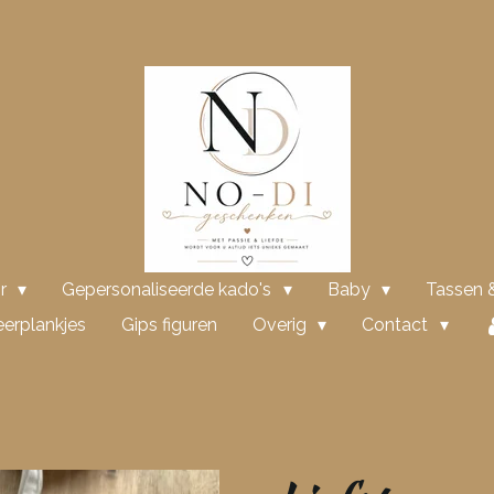
or
Gepersonaliseerde kado's
Baby
Tassen &
erplankjes
Gips figuren
Overig
Contact