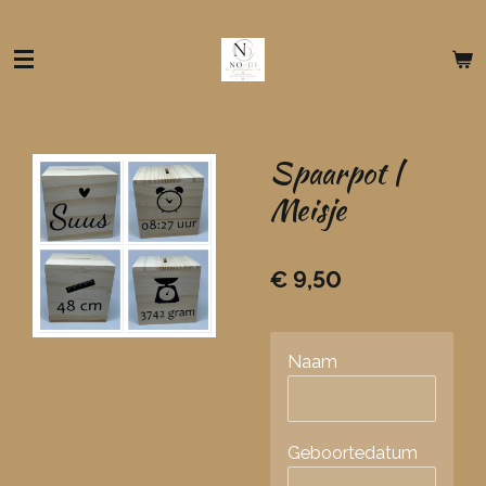
Ga
direct
naar
de
hoofdinhoud
Spaarpot |
Meisje
€ 9,50
Naam
Geboortedatum