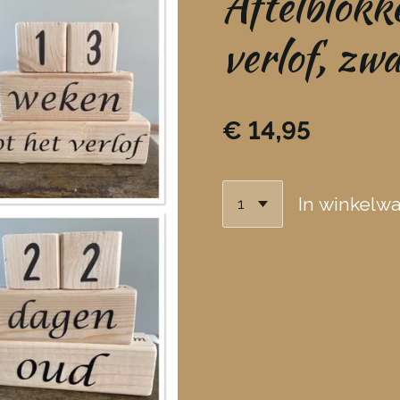
Aftelblokk
verlof, zw
€ 14,95
In winkelw