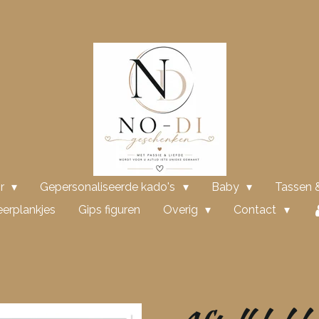
or
Gepersonaliseerde kado's
Baby
Tassen &
erplankjes
Gips figuren
Overig
Contact