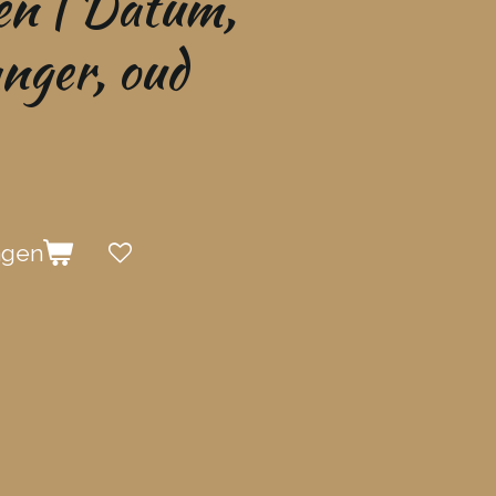
en | Datum,
anger, oud
agen