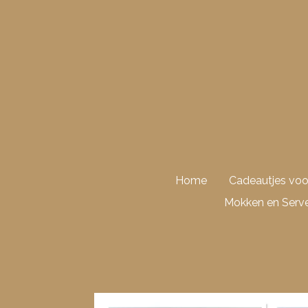
Ga
direct
naar
de
hoofdinhoud
Home
Cadeautjes vo
Mokken en Serve