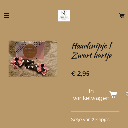
Ga
direct
naar
de
hoofdinhoud
Haarknipje |
Zwart hartje
€ 2,95
In
winkelwagen
Setje van 2 knipjes.