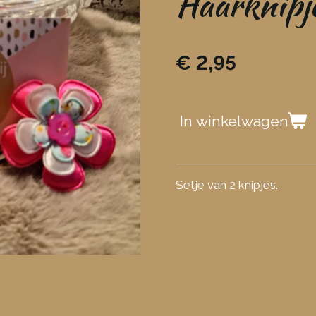
Haarknipje
€ 2,95
In winkelwagen
Setje van 2 knipjes.