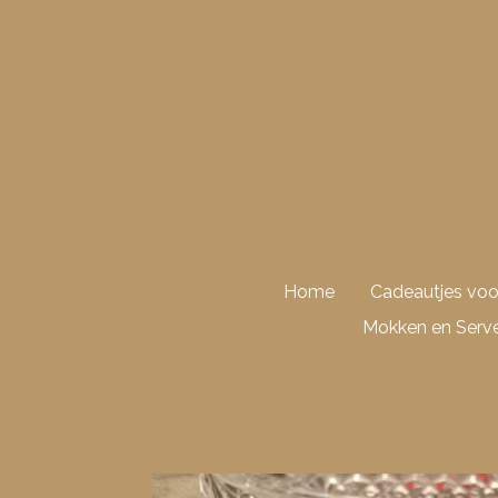
Ga
direct
naar
de
hoofdinhoud
Home
Cadeautjes vo
Mokken en Serve