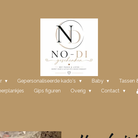
or
Gepersonaliseerde kado's
Baby
Tassen &
erplankjes
Gips figuren
Overig
Contact